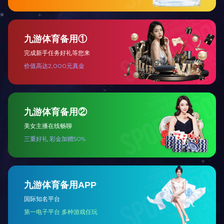
4
下一页
尾页
安博电子官方网站_安博(中国)
资质文件
组织机构
公司业绩
质量保证
安博电子官方网站_安博(中国)
新闻中心
橡胶止水带
公司新闻
橡胶支座
行业新闻
隔震支座
常见问题
盆式支座