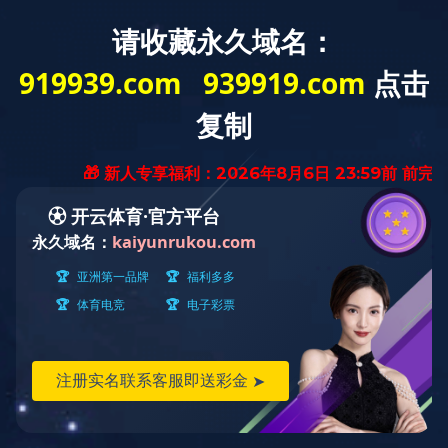
欢迎进入安博电子官方网站_安博(中国)官方网站！
安博电子官方网站_安博(中国)
|
联系我们
全国服
0318
安博电子官方网
安博电子官方网
安博电子官方网
资质文件
站_安博(中国)
组织机构
站_安博(中国)
工程业绩
站_安博(中国)
新闻中心
联系我们