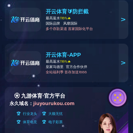
热门搜索：
橡胶止水带
|
橡胶支座
|
盆式支座
|
盆式支座
|
球型支
座
|
网架支座
|
网架支座
|
模数式伸缩缝
|
新闻中心
当前位置：
首页
首页
>
新闻中心
新闻咨
询
伸缩装置的分类和功能有哪些
公司新
膨胀装置分为管道膨胀装置、双法兰限位膨胀接头、单法兰膨胀接头等，是一种管道连接阀门的管道装置系统，减少管道振动、噪音，补偿过大位移导致的
闻
详细 2024-08-09
行业新
闻
常见问