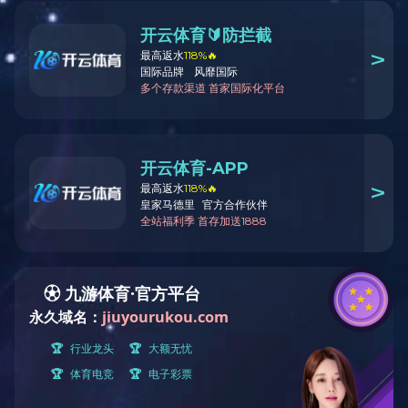
中埋橡胶止水带的连接方法是什
橡胶止
水带
发布日期：2024-06-14 11:07:09
橡胶支
么？有什么特点呢？
座
中埋
橡胶止水带
接头在实际应用中会遇到伸缩
隔震支
缝。即使提前购买了连接器，很多地方还是需要现
座
场连接。如果有
橡胶止水带
，定影器可以直接连接
盆式支
到机器上。如果没有，可以用冷粘接的方法，也就
座
球型支
是胶水粘接。具体方法如下：
座
1.止水带的搭接长度不小于20厘米，两个橡
胶
网架支
止水带
连接的端头应用打磨机磨平10-15厘米。
座
伸缩装
2.中埋
橡胶止水带
中间的圆孔应干净。圆孔的
置
接缝是粘接的薄弱部位，所以要用玻璃胶堵住孔的
联系我
内腔，防止漏水。
们
/Contact