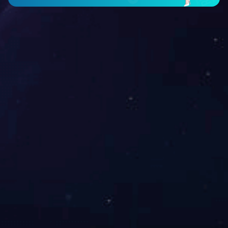
资质文件
组织机构
公司业绩
质量保证
安博电子官方网站_安博(中国)
新闻中心
橡胶止水带
公司新闻
橡胶支座
行业新闻
隔震支座
常见问题
盆式支座
球型支座
网架支座
伸缩装置
联系我们