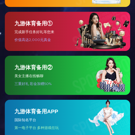
成绵高速、成自泸高速、广南高速、广甘高速、炎
汝高速、阳泉高速、淮息高速、岳常高速、维德高
速、神府高速、西商高速、水盘高速、大黄山至奇
台高速、宜巴高速、机西高速、兴赣高速、柞山高
速、同海高速、绕城高速等工程均采用了我公司的
产品。
上一个：
橡胶止水带（条）、钢边止水带该如何选择
下一个：
橡胶止水带施工与安装方法
安博电子官方网站_安博(中国)