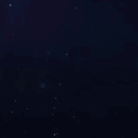
联系我
安博电子官方网站_安博(中国)
新闻中心
地址：衡
橡胶止水带
公司新闻
手机：139
橡胶支座
行业新闻
隔震支座
常见问题
E-Mail：h
盆式支座
球型支座
网架支座
伸缩装置
| 备案号：
冀ICP备15030653号-1
技术支持：
嘉诚网络
站点地图