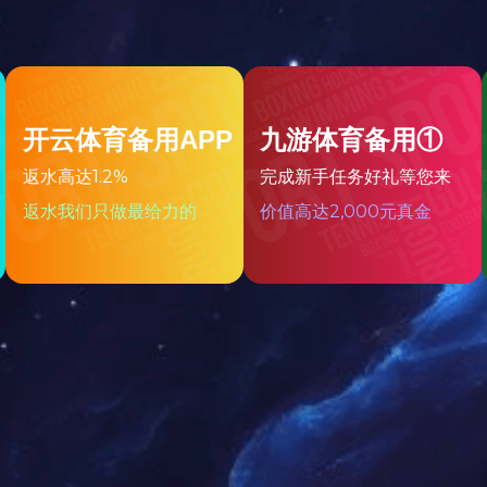
|
网架支座
|
网架支座
|
模数式伸缩缝
|