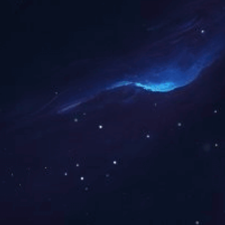
隔震支座
盆式支座
橡
球型支座
网架支座
伸缩装置
联系我们
/Contact Us
电话：0318-7925355 7925353
传真：0318-7925355
地址：衡水市衡枣路赵辛经济开发区
橡
邮箱：hengshuilude@126.com