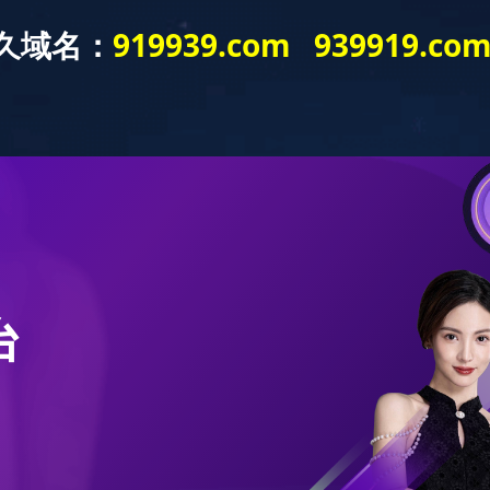
网站_
资质文件
组织机构
工程
)