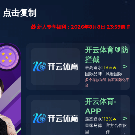
安博电子官方网站_安博(中国)
|
联系我们
全国服务热线：
0318-7925355
业绩
新闻中心
联系我们