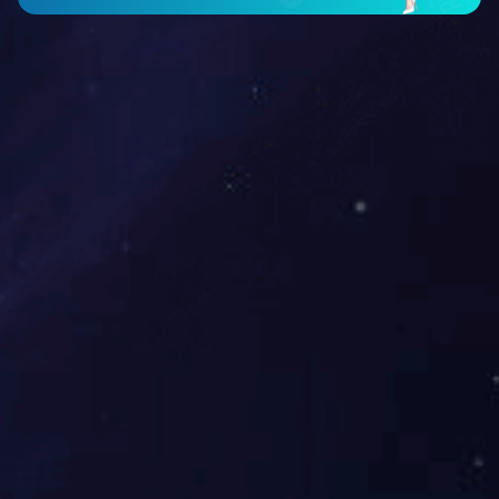
隔震支座
首页
上一页
1
下一页
尾页
安博电子官方网站_安博(中国)
资质文件
组织机构
公司业绩
质量保证