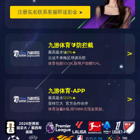
座
盆式支
隔震支座
座
球型支
座
网架支
座
伸缩装
置
联系我
们
/Contact
Us
隔震支座
电话：0318-
7925355
7925353
传真：0318-