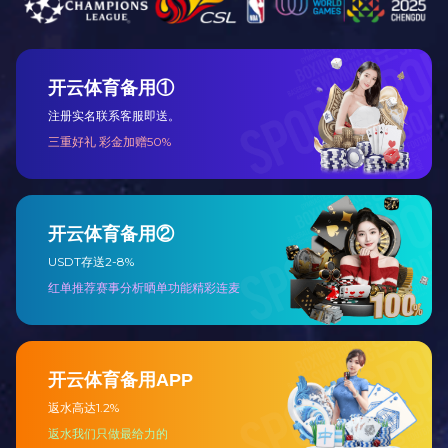
7925355
地址：衡水
市衡枣路赵
辛经济开发
区
邮箱：
隔震支座
hengshuilude@126.com
隔震支座